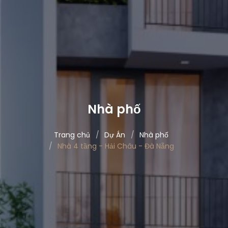
Nhà phố
Trang chủ
Dự Án
Nhà phố
Nhà 4 tầng - Hải Châu - Đà Nẵng