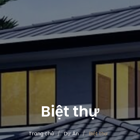
Biệt thự
Trang chủ
Dự Án
Biệt thự