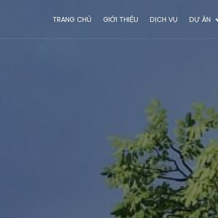
TRANG CHỦ
GIỚI THIỆU
DỊCH VỤ
DỰ ÁN