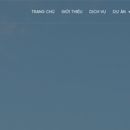
TRANG CHỦ
GIỚI THIỆU
DỊCH VỤ
DỰ ÁN