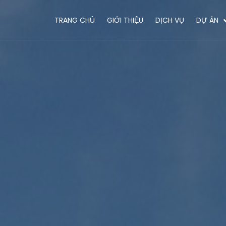
TRANG CHỦ
GIỚI THIỆU
DỊCH VỤ
DỰ ÁN