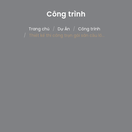
Công trình
Trang chủ
Dự Án
Công trình
Thiết kế thi công trọn gói sân cầu lông INDEXSPORT TRỊNH CÔNG SƠN